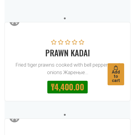
PRAWN KADAI
Fried tiger prawns cooked with bell peppers and
onions Жареные…
Add
to
cart
₸
4,400.00