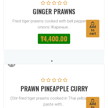
GINGER PRAWNS
Fried tiger prawns cooked with bell peppers and
onions Жареные…
Add
to
cart
₸
4,400.00
PRAWN PINEAPPLE CURRY
(Stir-fried tiger prawns cooked in Thai yellow curry
paste with…
Add
to