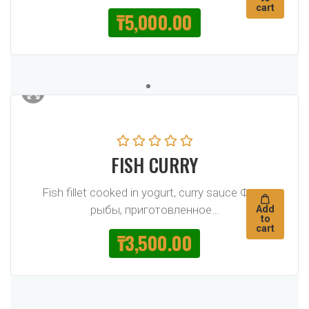
cart
₸
5,000.00
FISH CURRY
Fish fillet cooked in yogurt, curry sauce Филе
рыбы, приготовленное…
Add
to
cart
₸
3,500.00